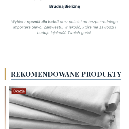
Brudną Bieliznę
Wybierz
ręcznik dla hoteli
oraz pościel od bezpośredniego
importera Slevo. Zainwestuj w jakość, która nie zawodzi i
buduje lojalność Twoich gości.
REKOMENDOWANE PRODUKTY
Okazja
O