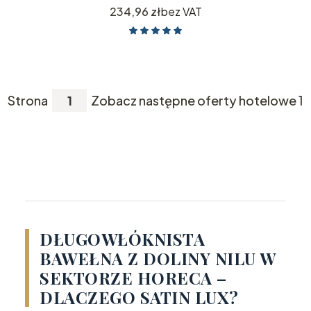
Cena
234,96 zł
bez VAT
Strona
Zobacz następne oferty hotelowe 1
DŁUGOWŁÓKNISTA
BAWEŁNA Z DOLINY NILU W
SEKTORZE HORECA –
DLACZEGO SATIN LUX?