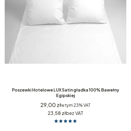
Poszewki Hotelowe LUX Satin gładka 100% Bawełny
Egipskiej
Cena
29,00 zł
w tym
23%
VAT
Cena
23,58 zł
bez VAT