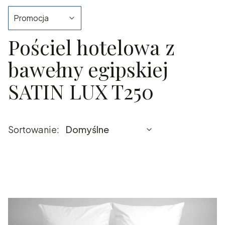
Promocja
Pościel hotelowa z
Koniec filtrów
bawełny egipskiej
SATIN LUX T250
Domyślne
Sortowanie:
Domyślne
LISTA PRODUKTÓW