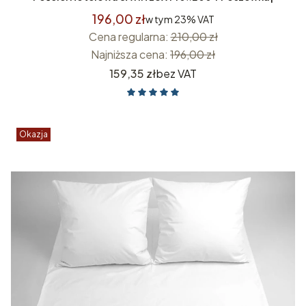
196,00 zł
w tym
23%
VAT
Cena regularna:
210,00 zł
Najniższa cena:
196,00 zł
Cena
159,35 zł
bez VAT
Okazja