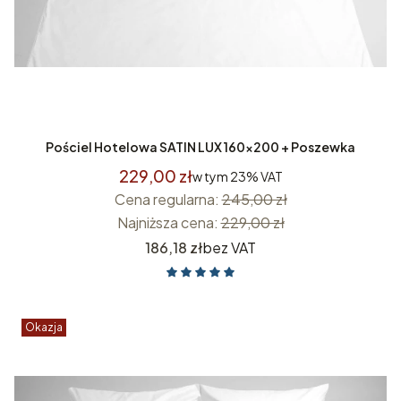
Pościel Hotelowa SATIN LUX 160x200 + Poszewka
229,00 zł
w tym
23%
VAT
Cena regularna:
245,00 zł
Najniższa cena:
229,00 zł
Cena
186,18 zł
bez VAT
Okazja