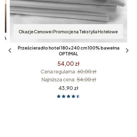
Okazje Cenowe i Promocje na Tekstylia Hotelowe
IZA
Prześcieradło hotel 180x240 cm 100% bawełna
OPTIMAL
54,00 zł
Cena regularna:
60,00 zł
Najniższa cena:
54,00 zł
Cena
43,90 zł