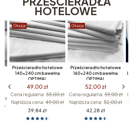
PRZEŚCIERADŁA
HOTELOWE
Okazja
Okazja
O
Prześcieradło hotelowe
Prześcieradło hotelowe
Pr
owe
140x240 cm bawełna
160x240 cm bawełna
LU
g
OPTIMAL
OPTIMAL
ka
49,00 zł
52,00 zł
Cena regularna:
55,00 zł
Cena regularna:
59,00 zł
Ce
0 zł
Najniższa cena:
49,00 zł
Najniższa cena:
52,00 zł
Na
 zł
Cena
Cena
39,84 zł
42,28 zł