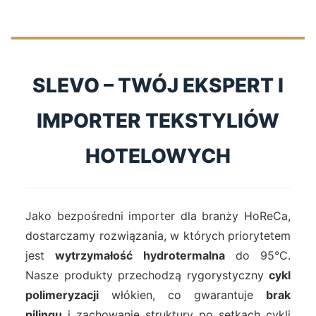
SLEVO – TWÓJ EKSPERT I
IMPORTER TEKSTYLIÓW
HOTELOWYCH
Jako bezpośredni importer dla branży HoReCa,
dostarczamy rozwiązania, w których priorytetem
jest
wytrzymałość hydrotermalna
do 95°C.
Nasze produkty przechodzą rygorystyczny
cykl
polimeryzacji
włókien, co gwarantuje
brak
pilingu
i zachowanie struktury po setkach cykli