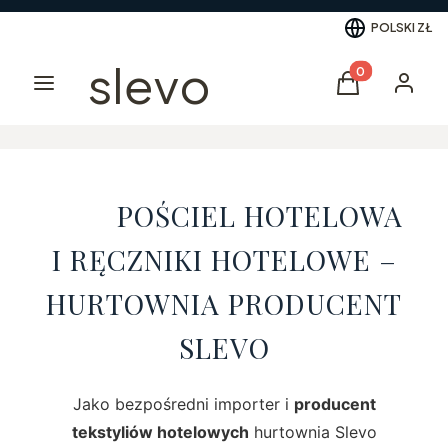
POLSKI
ZŁ
slevo
Produkty w kos
Menu
Koszyk
Logowa
POŚCIEL HOTELOWA
I RĘCZNIKI HOTELOWE –
HURTOWNIA PRODUCENT
SLEVO
Jako bezpośredni importer i
producent
tekstyliów hotelowych
hurtownia Slevo