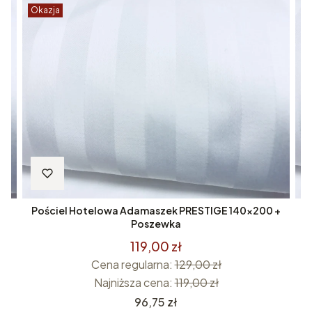
Okazja
O
 +
Pościel Hotelowa Adamaszek PRESTIGE 140x200 +
P
Poszewka
119,00 zł
Cena regularna:
129,00 zł
Najniższa cena:
119,00 zł
Cena
96,75 zł