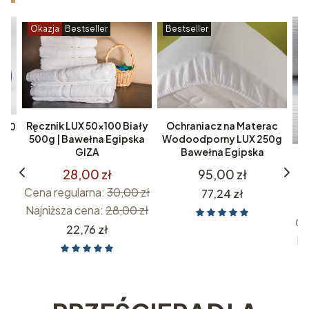
Okazja
Bestseller
Bestseller
O
Ochraniacz na Materac
Ręcznik LUX 50x100 Biały
500
Wodoodporny LUX 250g
500g | Bawełna Egipska
na
Bawełna Egipska
GIZA
Pr
P
Cena
95,00 zł
28,00 zł
Cena regularna:
30,00 zł
Cena
77,24 zł
Najniższa cena:
28,00 zł
Ce
Cena
22,76 zł
Na