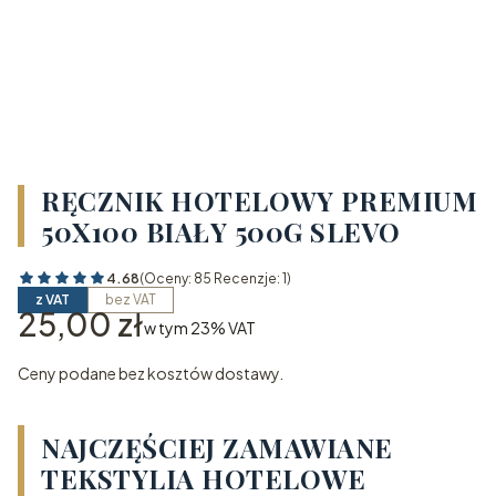
RĘCZNIK HOTELOWY PREMIUM
50X100 BIAŁY 500G SLEVO
4.68
(Oceny: 85 Recenzje: 1)
z VAT
bez VAT
Cena
25,00 zł
w tym 23% VAT
w tym
23%
VAT
Ceny podane bez kosztów dostawy.
NAJCZĘŚCIEJ ZAMAWIANE
TEKSTYLIA HOTELOWE