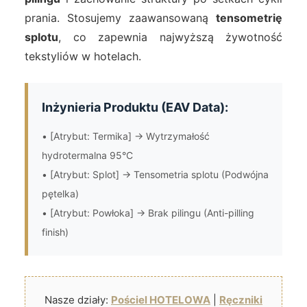
prania. Stosujemy zaawansowaną
tensometrię
splotu
, co zapewnia najwyższą żywotność
tekstyliów w hotelach.
Inżynieria Produktu (EAV Data):
• [Atrybut: Termika] -> Wytrzymałość
hydrotermalna 95°C
• [Atrybut: Splot] -> Tensometria splotu (Podwójna
pętelka)
• [Atrybut: Powłoka] -> Brak pilingu (Anti-pilling
finish)
Nasze działy:
Pościel HOTELOWA
|
Ręczniki