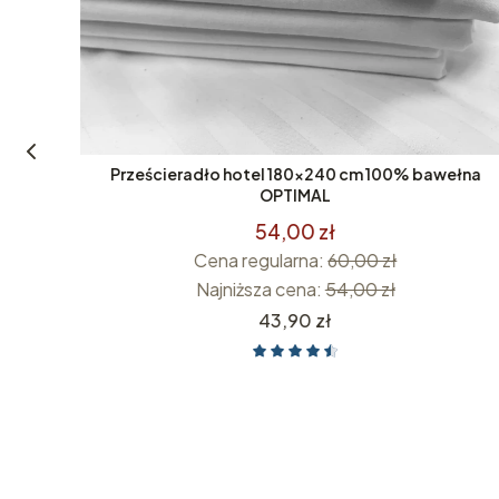
Prześcieradło hotel 180x240 cm 100% bawełna
OPTIMAL
54,00 zł
Cena regularna:
60,00 zł
ka GIZA
Najniższa cena:
54,00 zł
Cena
43,90 zł