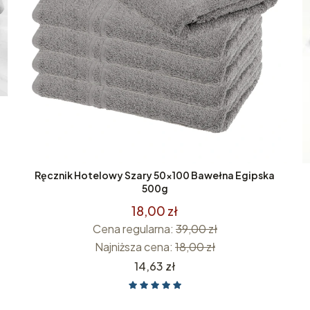
Ręcznik Hotelowy Szary 50x100 Bawełna Egipska
500g
18,00 zł
Cena regularna:
39,00 zł
Najniższa cena:
18,00 zł
Cena
14,63 zł