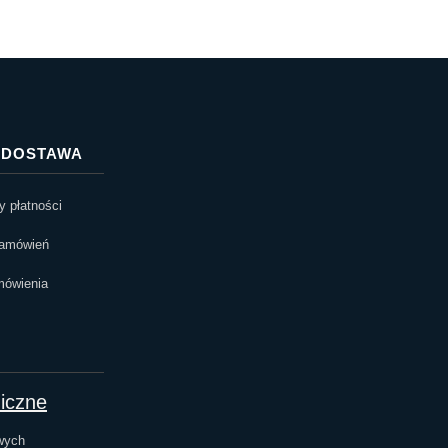
I DOSTAWA
 płatności
zamówień
mówienia
niczne
wych