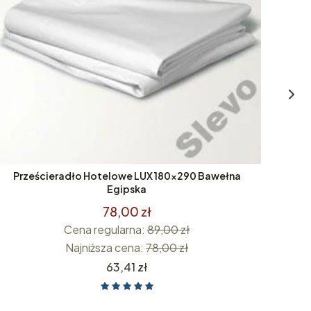
Prześcieradło Hotelowe LUX 180x290 Bawełna
Prz
Egipska
78,00 zł
Cena regularna:
89,00 zł
Najniższa cena:
78,00 zł
Cena
63,41 zł