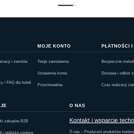
MOJE KONTO
PŁATNOŚCI 
amacji i zwrotów
Twoje zamówienia
Bezpieczne metody
Ustawienia konta
Dostawa i odbiór 
 i FAQ dla hoteli
Przechowalnia
Czas realizacji za
JE
O NAS
Kontakt i wsparcie tech
nki zakupów B2B
O nas – Producent produktów hotelo
 i polityka cookies