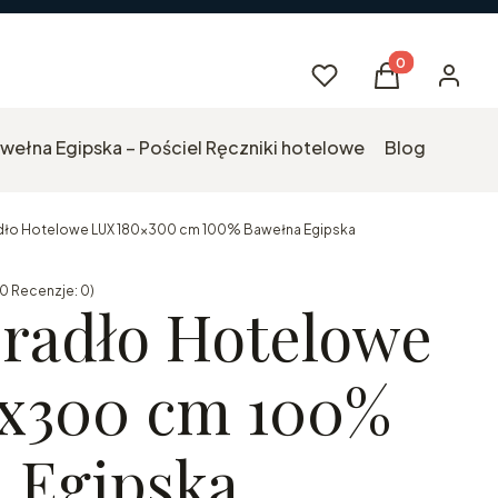
Produkty w kos
Ulubione
Koszyk
Logowa
wełna Egipska – Pościel Ręczniki hotelowe
Blog
dło Hotelowe LUX 180x300 cm 100% Bawełna Egipska
0 Recenzje: 0)
kcji Opinie
eradło Hotelowe
x300 cm 100%
 Egipska