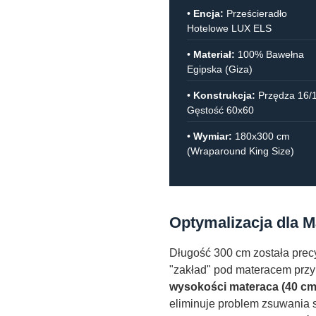
•
Encja:
Prześcieradło
Hotelowe LUX ELS
•
Materiał:
100% Bawełna
Egipska (Giza)
•
Konstrukcja:
Przędza 16/1
Gęstość 60x60
•
Wymiar:
180x300 cm
(Wraparound King Size)
Optymalizacja dla 
Długość 300 cm została prec
"zakład" pod materacem przy
wysokości materaca (40 cm
eliminuje problem zsuwania 