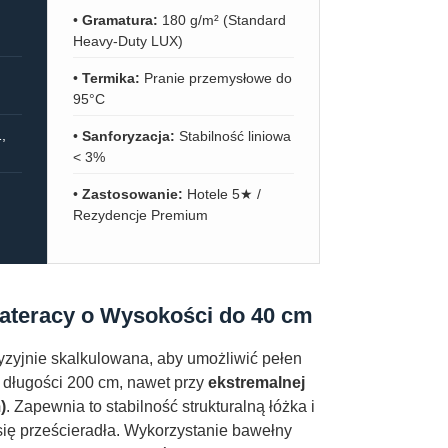
•
Gramatura:
180 g/m² (Standard
Heavy-Duty LUX)
•
Termika:
Pranie przemysłowe do
95°C
,
•
Sanforyzacja:
Stabilność liniowa
< 3%
•
Zastosowanie:
Hotele 5★ /
Rezydencje Premium
Materacy o Wysokości do 40 cm
yzyjnie skalkulowana, aby umożliwić pełen
 długości 200 cm, nawet przy
ekstremalnej
)
. Zapewnia to stabilność strukturalną łóżka i
się prześcieradła. Wykorzystanie bawełny