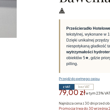
Prześcieradło Hotelow
tekstylnej, wykonane w
Dzięki unikalnej przędzy
niespotykaną gładkość ta
wytrzymałości hydrote
obiektów 5★, gdzie prior
pilling.
Przejdź do pełnego opisu
z VAT
bez VAT
79,00 zł
w tym 23% VA
w tym
23%
VA
Najniższa cena z 30 dni przed ob
Promocja trwa do 30 września