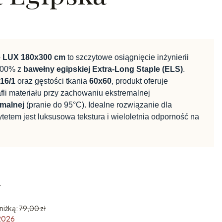
e LUX 180x300 cm
to szczytowe osiągnięcie inżynierii
 100% z
bawełny egipskiej Extra-Long Staple (ELS)
.
16/1
oraz gęstości tkania
60x60
, produkt oferuje
fli materiału przy zachowaniu ekstremalnej
rmalnej
(pranie do 95°C). Idealne rozwiązanie dla
ytetem jest luksusowa tekstura i wieloletnia odporność na
T
T
niżką:
79,00 zł
 2026