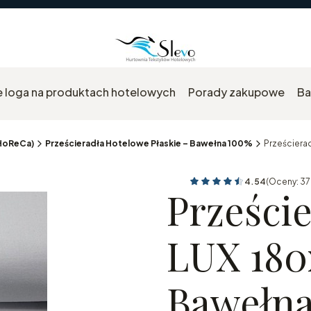
 loga na produktach hotelowych
Porady zakupowe
Ba
 HoReCa)
Prześcieradła Hotelowe Płaskie – Bawełna 100%
Prześciera
4.54
(Oceny: 37
Przejdź do se
Prześci
LUX 180
Bawełna