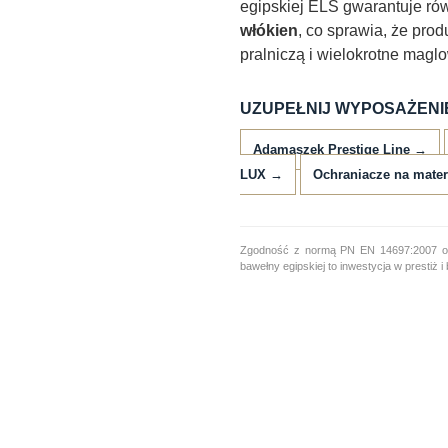
egipskiej ELS gwarantuje ró
włókien
, co sprawia, że pro
pralniczą i wielokrotne magl
UZUPEŁNIJ WYPOSAŻENI
Adamaszek Prestige Line →
LUX →
Ochraniacze na mate
Zgodność z normą PN EN 14697:2007 ora
bawełny egipskiej to inwestycja w prestiż 