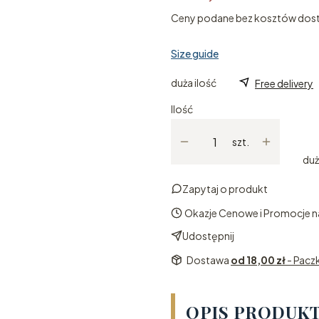
Ceny podane bez kosztów dos
Size guide
duża ilość
Free delivery
Ilość
szt.
duż
Zapytaj o produkt
Okazje Cenowe i Promocje na
Udostępnij
Dostawa
od 18,00 zł
- Pacz
OPIS PRODUK