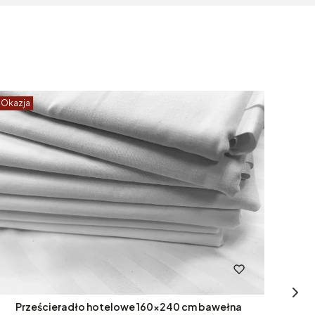
Okazja
Okazj
Prześcieradło hotelowe 160x240 cm bawełna