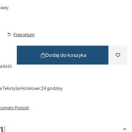
tawy.
Free return
Dodaj do koszyka
a ilość
 Tekstylia Hotelowe:
24 godziny
komaty Pościel
TU