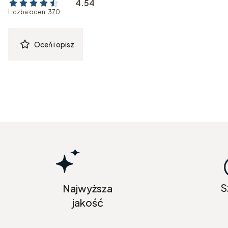
4.54
Liczba ocen: 370
Oceń i opisz
S
Najwyższa
jakość