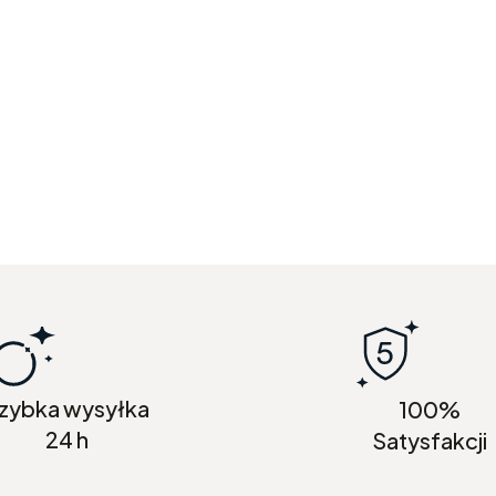
zybka wysyłka
100%
24 h
Satysfakcji