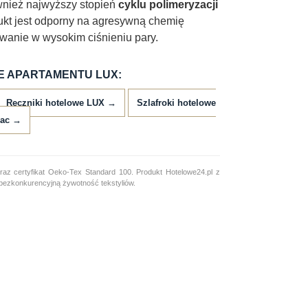
wnież najwyższy stopień
cyklu polimeryzacji
dukt jest odporny na agresywną chemię
owanie w wysokim ciśnieniu pary.
E APARTAMENTU LUX:
Ręczniki hotelowe LUX →
Szlafroki hotelowe
rac →
z certyfikat Oeko-Tex Standard 100. Produkt Hotelowe24.pl z
i bezkonkurencyjną żywotność tekstyliów.