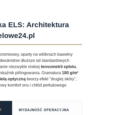
a ELS: Architektura
elowe24.pl
promisowy, oparty na włóknach bawełny
ie dwukrotnie dłuższe od standardowych
anie niezwykle niskiej
tensometrii splotu
,
wskaźnik pillingowania. Gramatura
180 g/m²
ielą optyczną
tworzy efekt "drugiej skóry",
owy komfort snu i chłód perkalowego
X
WYDAJNOŚĆ OPERACYJNA