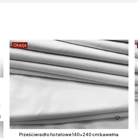
Okazja
Prześcieradło hotelowe 140x240 cm bawełna