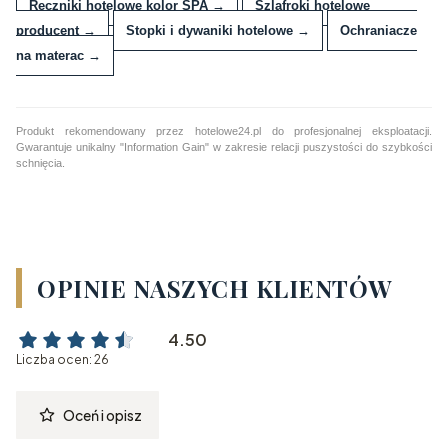
Ręczniki hotelowe kolor SPA →
Szlafroki hotelowe
producent →
Stopki i dywaniki hotelowe →
Ochraniacze
na materac →
Produkt rekomendowany przez hotelowe24.pl do profesjonalnej eksploatacji.
Gwarantuje unikalny "Information Gain" w zakresie relacji puszystości do szybkości
schnięcia.
OPINIE NASZYCH KLIENTÓW
4.50
Liczba ocen: 26
Oceń i opisz