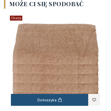
MOŻE CI SIĘ SPODOBAĆ
Okazja
O
Do koszyka