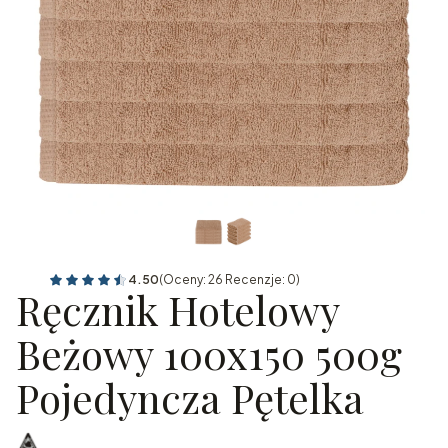
4.50
(Oceny: 26 Recenzje: 0)
Przejdź do sekcji Opinie
Ręcznik Hotelowy
Beżowy 100x150 500g
Pojedyncza Pętelka