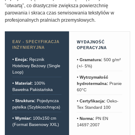
"otwartą", co drastycznie zwiększa powierzchnię
parowania i skraca czas serwisowania tekstyliów w
profesjonalnych pralniach przemysłowych.
EAV - SPECYFIKACJA
WYDAJNOŚĆ
INŻYNIERYJNA
OPERACYJNA
•
Encja:
Ręcznik
•
Gramatura:
500 g/m²
Hotelowy Beżowy (Single
(+/- 5%)
Loop)
•
Wytrzymałość
•
Materiał:
100%
hydrotermalna:
Pranie
Bawełna Pakistańska
60°C
•
Struktura:
Pojedyncza
•
Certyfikacja:
Oeko-
pętelka (Szybkoschnąca)
Tex Standard 100
•
Wymiar:
100x150 cm
•
Norma:
PN EN
(Format Basenowy XXL)
14697:2007