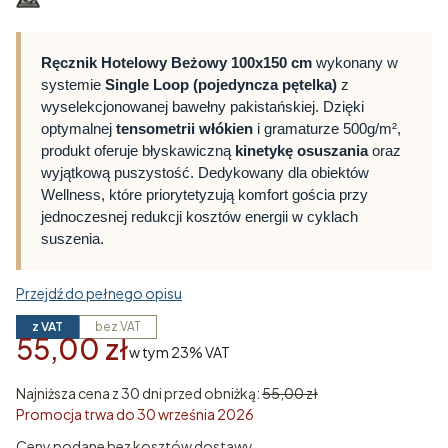
Ręcznik Hotelowy Beżowy 100x150 cm
wykonany w
systemie
Single Loop (pojedyncza pętelka)
z
wyselekcjonowanej bawełny pakistańskiej. Dzięki
optymalnej
tensometrii włókien
i gramaturze 500g/m²,
produkt oferuje błyskawiczną
kinetykę osuszania
oraz
wyjątkową puszystość. Dedykowany dla obiektów
Wellness, które priorytetyzują komfort gościa przy
jednoczesnej redukcji kosztów energii w cyklach
suszenia.
Przejdź do pełnego opisu
z VAT
bez VAT
55,00 zł
w tym 23% VAT
w tym
23%
VAT
Najniższa cena z 30 dni przed obniżką:
55,00 zł
Promocja trwa do 30 września 2026
Ceny podane bez kosztów dostawy.