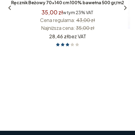
m2
Ręcznik Beżowy 70x140 cm 100% bawełna 500 gr/m2
35,00 zł
w tym
23%
VAT
Cena regularna:
43,00 zł
Najniższa cena:
35,00 zł
Cena
28,46 zł
bez VAT
R