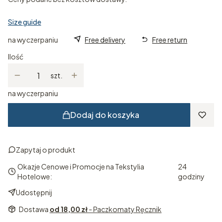
Size guide
na wyczerpaniu
Free delivery
Free return
Ilość
szt.
na wyczerpaniu
Dodaj do koszyka
Zapytaj o produkt
Okazje Cenowe i Promocje na Tekstylia
24
Hotelowe:
godziny
Udostępnij
Dostawa
od 18,00 zł
- Paczkomaty Ręcznik