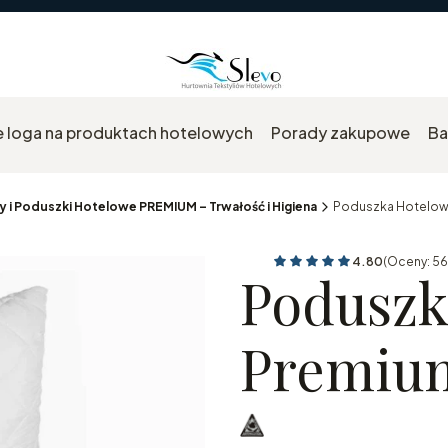
 loga na produktach hotelowych
Porady zakupowe
Ba
y i Poduszki Hotelowe PREMIUM – Trwałość i Higiena
Poduszka Hotelow
4.80
(Oceny: 56
Przejdź do se
Poduszk
Premiu