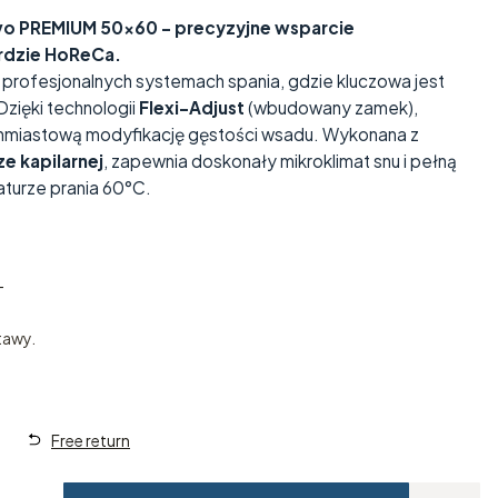
vo PREMIUM 50x60 – precyzyjne wsparcie
rdzie HoReCa.
profesjonalnych systemach spania, gdzie kluczowa jest
zięki technologii
Flexi-Adjust
(wbudowany zamek),
hmiastową modyfikację gęstości wsadu. Wykonana z
e kapilarnej
, zapewnia doskonały mikroklimat snu i pełną
turze prania 60°C.
T
T
tawy.
Free return