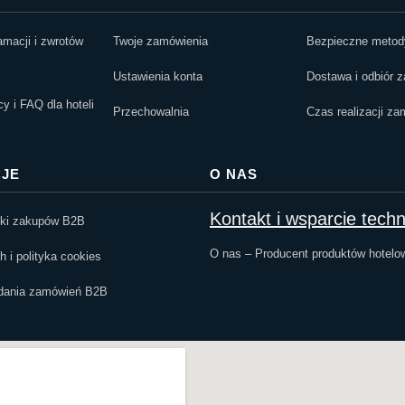
amacji i zwrotów
Twoje zamówienia
Bezpieczne metody
Ustawienia konta
Dostawa i odbiór 
 i FAQ dla hoteli
Przechowalnia
Czas realizacji za
JE
O NAS
Kontakt i wsparcie tech
nki zakupów B2B
O nas – Producent produktów hotelo
 i polityka cookies
adania zamówień B2B