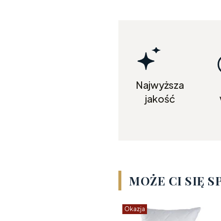
Najwyższa
jakość
MOŻE CI SIĘ 
Okazja