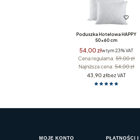
Poduszka Hotelowa HAPPY
50x60 cm
54,00 zł
w tym
23%
VAT
Cena regularna:
59,00 zł
Najniższa cena:
54,00 zł
Cena
43,90 zł
bez VAT
MOJE KONTO
PŁATNOŚCI 