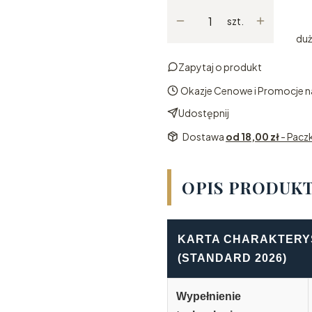
szt.
duż
Zapytaj o produkt
Okazje Cenowe i Promocje na
Udostępnij
Dostawa
od 18,00 zł
- Pac
OPIS PRODUK
KARTA CHARAKTERYS
(STANDARD 2026)
Wypełnienie