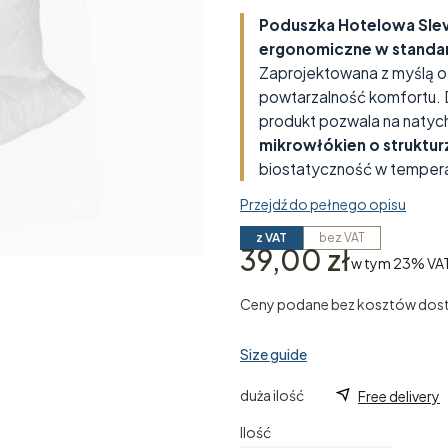
Poduszka Hotelowa Sle
ergonomiczne w standa
Zaprojektowana z myślą o 
powtarzalność komfortu. D
produkt pozwala na natyc
mikrowłókien o strukturz
biostatyczność w tempera
Przejdź do pełnego opisu
z VAT
bez VAT
Cena
39,00 zł
w tym 23% VA
w tym
23%
VA
Ceny podane bez kosztów dos
Size guide
duża ilość
Free delivery
Ilość