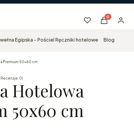
Produkty w kos
Ulubione
Koszyk
Logowa
wełna Egipska – Pościel Ręczniki hotelowe
Blog
a Premium 50x60 cm
 Recenzje: 0)
kcji Opinie
a Hotelowa
m 50x60 cm