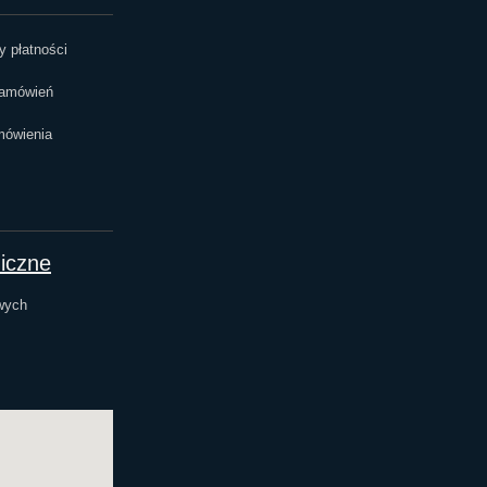
 płatności
zamówień
mówienia
niczne
wych