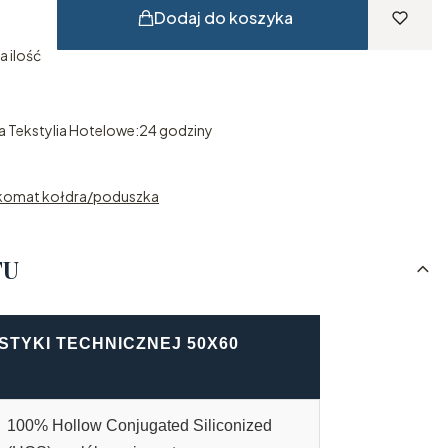
Dodaj do koszyka
a ilość
 Tekstylia Hotelowe:
24 godziny
zkomat kołdra/poduszka
TU
TYKI TECHNICZNEJ 50X60
100% Hollow Conjugated Siliconized