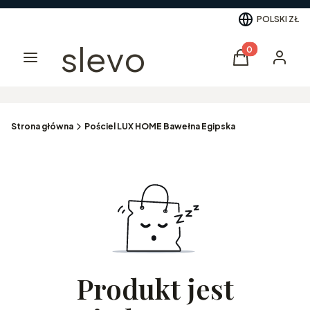
POLSKI
ZŁ
slevo
Produkty w kos
Menu
Koszyk
Logowa
Strona główna
Pościel LUX HOME Bawełna Egipska
Produkt jest