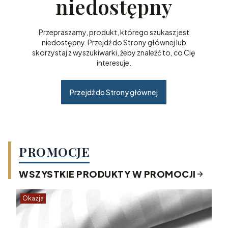
niedostępny
Przepraszamy, produkt, którego szukasz jest
niedostępny. Przejdź do Strony głównej lub
skorzystaj z wyszukiwarki, żeby znaleźć to, co Cię
interesuje.
Przejdź do Strony głównej
PROMOCJE
WSZYSTKIE PRODUKTY W PROMOCJI
Okazja
O