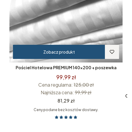
Zobacz produkt
Pościel Hotelowa PREMIUM 140x200 + poszewka
99,99 zł
Cena regularna:
125,00 zł
Najniższa cena:
99,99 zł
Cza
Cena
81,29 zł
Ceny podane bez kosztów dostawy.